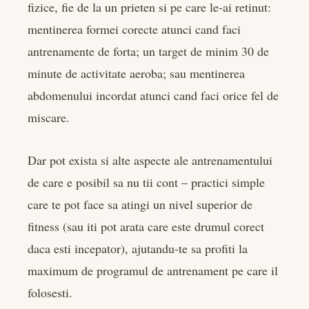
er
fizice, fie de la un prieten si pe care le-ai retinut:
mentinerea formei corecte atunci cand faci
edIn
antrenamente de forta; un target de minim 30 de
minute de activitate aeroba; sau mentinerea
rest
abdomenului incordat atunci cand faci orice fel de
bleupon
miscare.
l
Dar pot exista si alte aspecte ale antrenamentului
de care e posibil sa nu tii cont – practici simple
care te pot face sa atingi un nivel superior de
fitness (sau iti pot arata care este drumul corect
daca esti incepator), ajutandu-te sa profiti la
maximum de programul de antrenament pe care il
folosesti.