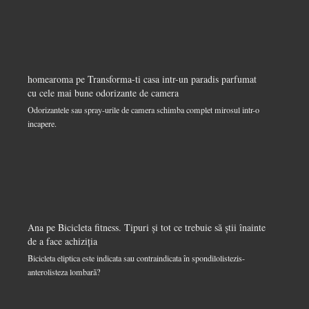
homearoma
pe
Transforma-ti casa intr-un paradis parfumat
cu cele mai bune odorizante de camera
Odorizantele sau spray-urile de camera schimba complet mirosul intr-o
incapere.
Ana
pe
Bicicleta fitness. Tipuri și tot ce trebuie să știi înainte
de a face achiziția
Bicicleta eliptica este indicata sau contraindicata în spondilolistezis-
anterolisteza lombară?