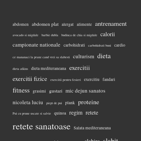
antrenament
abdomen plat
abdomen
alergat
alimente
calorii
avocado si migdale
barbie dubla
budinca de chia si migdale
campionate nationale
carbohidrati
cardio
carbohidrati buni
dieta
culturism
ce mananaci la pranz cand vrei sa slabesti
exercitii
dieta mediteraneana
dieta atkins
exercitii fizice
exercitiu
fandari
exercitii pentru fesieri
fitness
mic dejun sanatos
gustari
grasimi
proteine
nicoleta luciu
plank
piept de pui
regim
retete
quinoa
Pui cu prune uscate si salvie
retete sanatoase
Salata mediteraneana
slabit
slabire