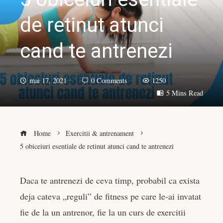
de retinut atunci
cand te antrenezi
mai 17, 2021
0 Comments
1250
5 Mins Read
Home
Exercitii & antrenament
5 obiceiuri esentiale de retinut atunci cand te antrenezi
Daca te antrenezi de ceva timp, probabil ca exista
deja cateva „reguli” de fitness pe care le-ai invatat
book
fie de la un antrenor, fie la un curs de exercitii