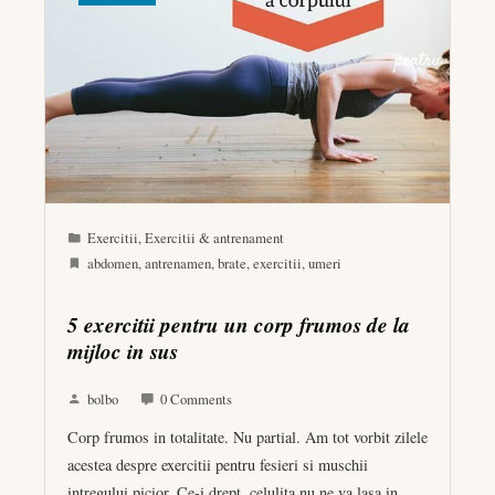
Exercitii
,
Exercitii & antrenament
abdomen
,
antrenamen
,
brate
,
exercitii
,
umeri
5 exercitii pentru un corp frumos de la
mijloc in sus
bolbo
0 Comments
Corp frumos in totalitate. Nu partial. Am tot vorbit zilele
acestea despre exercitii pentru fesieri si muschii
intregului picior. Ce-i drept, celulita nu ne va lasa in