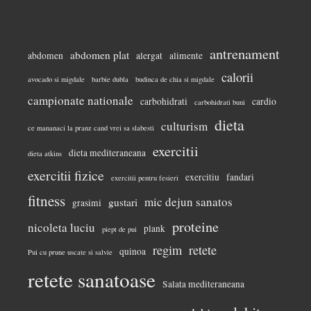
antrenament
abdomen plat
abdomen
alergat
alimente
calorii
avocado si migdale
barbie dubla
budinca de chia si migdale
campionate nationale
carbohidrati
cardio
carbohidrati buni
dieta
culturism
ce mananaci la pranz cand vrei sa slabesti
exercitii
dieta mediteraneana
dieta atkins
exercitii fizice
exercitiu
fandari
exercitii pentru fesieri
fitness
mic dejun sanatos
gustari
grasimi
proteine
nicoleta luciu
plank
piept de pui
regim
retete
quinoa
Pui cu prune uscate si salvie
retete sanatoase
Salata mediteraneana