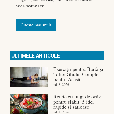
pace niciodata! Dar…
Citeste mai mult
ULTIMELE ARTICOLE
Exerciții pentru Burtă și
Talie: Ghidul Complet
pentru Acasă
iul. 8, 2026
Rețete cu fulgi de ovăz
pentru slăbit: 5 idei
rapide și sățioase
iul. 1, 2026