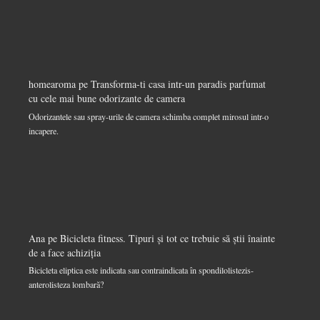
homearoma
pe
Transforma-ti casa intr-un paradis parfumat
cu cele mai bune odorizante de camera
Odorizantele sau spray-urile de camera schimba complet mirosul intr-o
incapere.
Ana
pe
Bicicleta fitness. Tipuri și tot ce trebuie să știi înainte
de a face achiziția
Bicicleta eliptica este indicata sau contraindicata în spondilolistezis-
anterolisteza lombară?