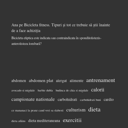
Ana
pe
Bicicleta fitness. Tipuri și tot ce trebuie să știi înainte
de a face achiziția
Bicicleta eliptica este indicata sau contraindicata în spondilolistezis-
anterolisteza lombară?
antrenament
abdomen plat
abdomen
alergat
alimente
calorii
avocado si migdale
barbie dubla
budinca de chia si migdale
campionate nationale
carbohidrati
cardio
carbohidrati buni
dieta
culturism
ce mananaci la pranz cand vrei sa slabesti
exercitii
dieta mediteraneana
dieta atkins