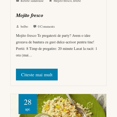
Retete sanatoase
Mojito fresco
,
retete
Mojito fresco
bolbo
0 Comments
Mojito fresco Te pregatesti de party? Avem o idee
grozava de bautura cu gust dulce-acrisor pentru tine!
Portii: 8 Timp de pregatire: 20 minute Lasat la racit: 1
ora (mai…
Citeste mai mult
28
apr.