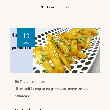
Home
retete
13
nov.
Retete sanatoase
cartofi la cuptor cu parmezan
,
retete
,
retete
sanatoase
Cartofi la cuptor cu parmezan