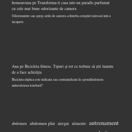
homearoma
pe
Transforma-ti casa intr-un paradis parfumat
cu cele mai bune odorizante de camera
Odorizantele sau spray-urile de camera schimba complet mirosul intr-o
incapere.
Ana
pe
Bicicleta fitness. Tipuri și tot ce trebuie să știi înainte
de a face achiziția
Bicicleta eliptica este indicata sau contraindicata în spondilolistezis-
anterolisteza lombară?
antrenament
abdomen plat
abdomen
alergat
alimente