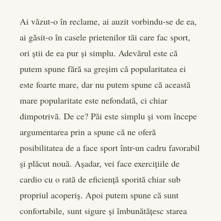
Ai văzut-o în reclame, ai auzit vorbindu-se de ea,
ai găsit-o în casele prietenilor tăi care fac sport,
book
ori știi de ea pur și simplu. Adevărul este că
er
putem spune fără sa greșim că popularitatea ei
este foarte mare, dar nu putem spune că această
edIn
mare popularitate este nefondată, ci chiar
dimpotrivă. De ce? Păi este simplu și vom începe
rest
argumentarea prin a spune că ne oferă
bleupon
posibilitatea de a face sport într-un cadru favorabil
și plăcut nouă. Așadar, vei face exercițiile de
l
cardio cu o rată de eficiență sporită chiar sub
propriul acoperiș. Apoi putem spune că sunt
confortabile, sunt sigure și îmbunătățesc starea