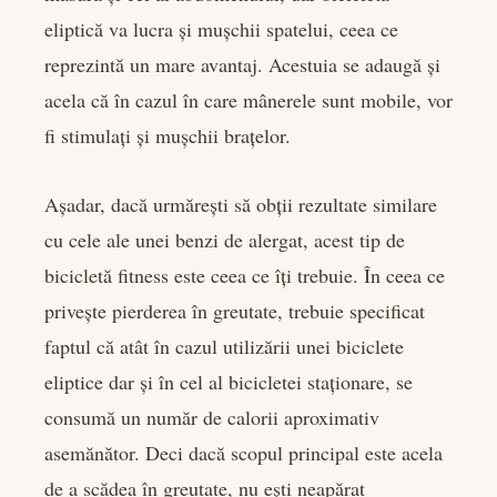
eliptică va lucra și mușchii spatelui, ceea ce
reprezintă un mare avantaj. Acestuia se adaugă și
acela că în cazul în care mânerele sunt mobile, vor
fi stimulați și mușchii brațelor.
Așadar, dacă urmărești să obții rezultate similare
cu cele ale unei benzi de alergat, acest tip de
bicicletă fitness este ceea ce îți trebuie. În ceea ce
privește pierderea în greutate, trebuie specificat
faptul că atât în cazul utilizării unei biciclete
eliptice dar și în cel al bicicletei staționare, se
consumă un număr de calorii aproximativ
asemănător. Deci dacă scopul principal este acela
de a scădea în greutate, nu ești neapărat