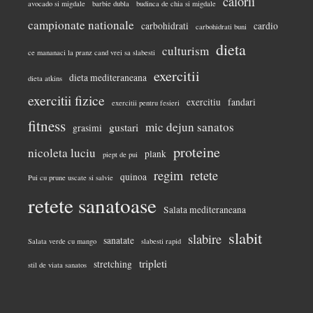
calorii
avocado si migdale
barbie dubla
budinca de chia si migdale
campionate nationale
carbohidrati
cardio
carbohidrati buni
dieta
culturism
ce mananaci la pranz cand vrei sa slabesti
exercitii
dieta mediteraneana
dieta atkins
exercitii fizice
exercitiu
fandari
exercitii pentru fesieri
fitness
mic dejun sanatos
gustari
grasimi
proteine
nicoleta luciu
plank
piept de pui
regim
retete
quinoa
Pui cu prune uscate si salvie
retete sanatoase
Salata mediteraneana
slabit
slabire
sanatate
Salata verde cu mango
slabesti rapid
tripleti
stretching
stil de viata sanatos