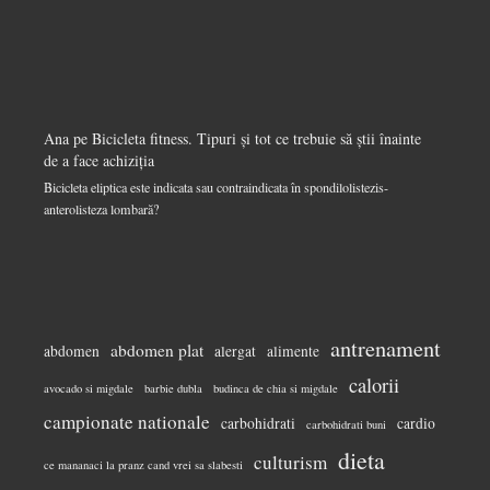
Ana
pe
Bicicleta fitness. Tipuri și tot ce trebuie să știi înainte
de a face achiziția
Bicicleta eliptica este indicata sau contraindicata în spondilolistezis-
anterolisteza lombară?
antrenament
abdomen plat
abdomen
alergat
alimente
calorii
avocado si migdale
barbie dubla
budinca de chia si migdale
campionate nationale
carbohidrati
cardio
carbohidrati buni
dieta
culturism
ce mananaci la pranz cand vrei sa slabesti