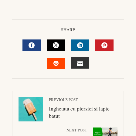
SHARE
FACEBOOK
TWITTER
LINKEDIN
PINTEREST
EMAIL
STUMBLEUPON
PREVIOUS POST
Inghetata cu piersici si lapte
batut
NEXT POST