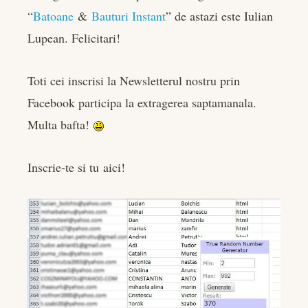
“
Batoane
&
Bauturi Instant
” de astazi este Iulian
book
Lupean. Felicitari!
er
Toti cei inscrisi la Newsletterul nostru prin
edIn
Facebook participa la extragerea saptamanala.
Multa bafta!
rest
bleupon
Inscrie-te si tu aici!
l