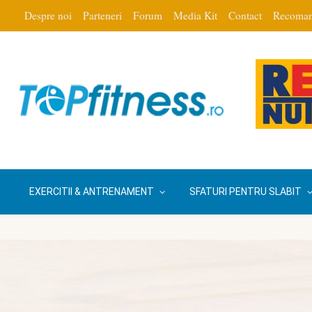
Despre noi
Parteneri
Forum
Media Kit
Contact
Recoman
EXERCITII & ANTRENAMENT
SFATURI PENTRU SLABIT