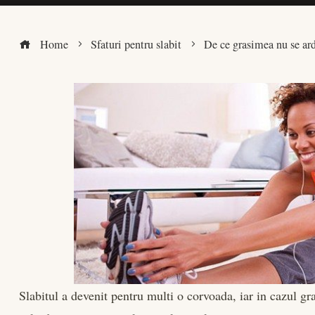
Home
Sfaturi pentru slabit
De ce grasimea nu se ard
ook
r
dIn
est
leupon
Slabitul a devenit pentru multi o corvoada, iar in cazul gra