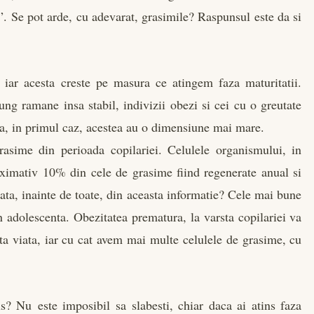
. Se pot arde, cu adevarat, grasimile? Raspunsul este da si
iar acesta creste pe masura ce atingem faza maturitatii.
ng ramane insa stabil, indivizii obezi si cei cu o greutate
a, in primul caz, acestea au o dimensiune mai mare.
asime din perioada copilariei. Celulele organismului, in
oximativ 10% din cele de grasime fiind regenerate anual si
ata, inainte de toate, din aceasta informatie? Cele mai bune
in adolescenta. Obezitatea prematura, la varsta copilariei va
ta viata, iar cu cat avem mai multe celulele de grasime, cu
? Nu este imposibil sa slabesti, chiar daca ai atins faza