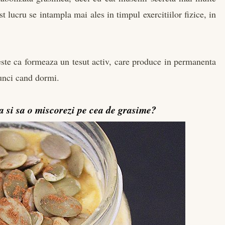
st lucru se intampla mai ales in timpul exercitiilor fizice, in
este ca formeaza un tesut activ, care produce in permanenta
tunci cand dormi.
 si sa o miscorezi pe cea de grasime?