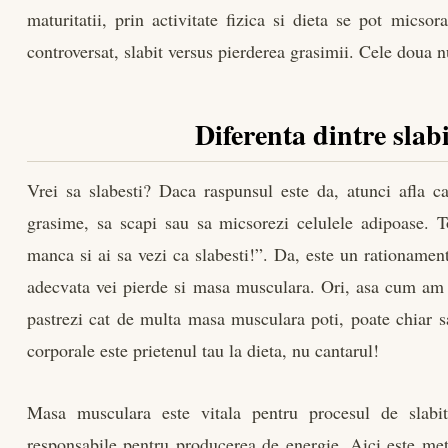
maturitatii, prin activitate fizica si dieta se pot mics
controversat, slabit versus pierderea grasimii. Cele doua n
Diferenta dintre slabi
Vrei sa slabesti? Daca raspunsul este da, atunci afla ca
grasime, sa scapi sau sa micsorezi celulele adipoase.
manca si ai sa vezi ca slabesti!”. Da, este un rationament
adecvata vei pierde si masa musculara. Ori, asa cum am s
pastrezi cat de multa masa musculara poti, poate chiar s
corporale este prietenul tau la dieta, nu cantarul!
Masa musculara este vitala pentru procesul de slabit
responsabile pentru producerea de energie. Aici este me