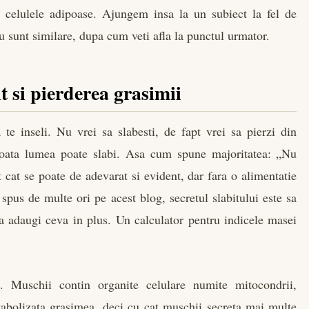
ora celulele adipoase. Ajungem insa la un subiect la fel de
u sunt similare, dupa cum veti afla la punctul urmator.
t si pierderea grasimii
 te inseli. Nu vrei sa slabesti, de fapt vrei sa pierzi din
 Toata lumea poate slabi. Asa cum spune majoritatea: „Nu
 cat se poate de adevarat si evident, dar fara o alimentatie
pus de multe ori pe acest blog, secretul slabitului este sa
a adaugi ceva in plus. Un calculator pentru indicele masei
. Muschii contin organite celulare numite mitocondrii,
tabolizata grasimea, deci cu cat muschii secreta mai multe