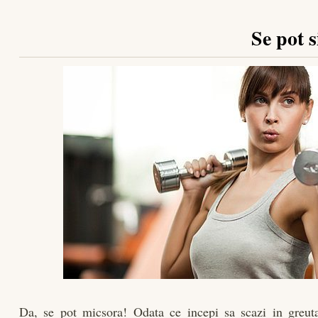
Se pot s
Da, se pot micsora! Odata ce incepi sa scazi in greut