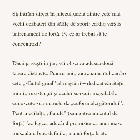
Să intrăm direct în miezul uneia dintre cele mai
vechi dezbateri din sălile de sport: cardio versus
book
antrenament de forță. Pe ce ar trebui să te
er
concentrezi?
edIn
Dacă privești în jur, vei observa adesea două
tabere distincte. Pentru unii, antrenamentul cardio
rest
este „sfântul graal” al mișcării – dedicat sănătății
bleupon
inimii, rezistenței și acelei senzații inegalabile
cunoscute sub numele de „euforia alergătorului”.
l
Pentru ceilalți, „fiarele” (sau antrenamentul de
forță) fac legea, aducând promisiunea unei mase
musculare bine definite, a unei forțe brute