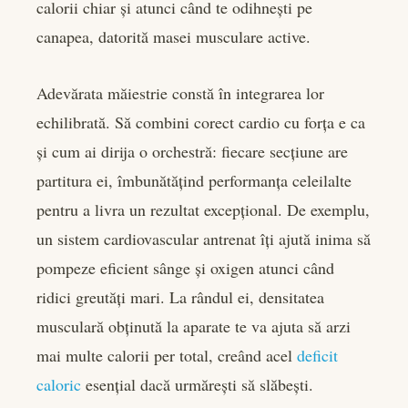
calorii chiar și atunci când te odihnești pe
canapea, datorită masei musculare active.
Adevărata măiestrie constă în integrarea lor
echilibrată. Să combini corect cardio cu forța e ca
și cum ai dirija o orchestră: fiecare secțiune are
partitura ei, îmbunătățind performanța celeilalte
pentru a livra un rezultat excepțional. De exemplu,
un sistem cardiovascular antrenat îți ajută inima să
pompeze eficient sânge și oxigen atunci când
ridici greutăți mari. La rândul ei, densitatea
musculară obținută la aparate te va ajuta să arzi
mai multe calorii per total, creând acel
deficit
caloric
esențial dacă urmărești să slăbești.