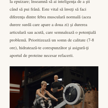
la epuizare; înseamnă să ai inteligența de a ști
când să pui frână. Este vital să înveți să faci
diferența dintre febra musculară normală (acea
durere surdă care apare a doua zi) și durerea
articulară sau acută, care semnalează o potențială
problemă. Prioritizează un somn de calitate (7-8
ore), hidratează-te corespunzător și asigură-ți
aportul de proteine necesar refacerii.