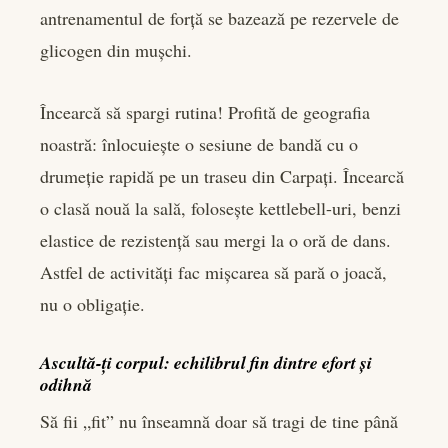
antrenamentul de forță se bazează pe rezervele de
glicogen din mușchi.
Încearcă să spargi rutina! Profită de geografia
noastră: înlocuiește o sesiune de bandă cu o
drumeție rapidă pe un traseu din Carpați. Încearcă
o clasă nouă la sală, folosește kettlebell-uri, benzi
elastice de rezistență sau mergi la o oră de dans.
Astfel de activități fac mișcarea să pară o joacă,
nu o obligație.
Ascultă-ți corpul: echilibrul fin dintre efort și
odihnă
Să fii „fit” nu înseamnă doar să tragi de tine până