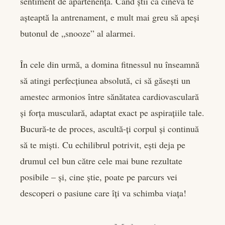
sentiment de apartenență. Când știi că cineva te
așteaptă la antrenament, e mult mai greu să apeși
butonul de „snooze” al alarmei.
În cele din urmă, a domina fitnessul nu înseamnă
să atingi perfecțiunea absolută, ci să găsești un
amestec armonios între sănătatea cardiovasculară
și forța musculară, adaptat exact pe aspirațiile tale.
Bucură-te de proces, ascultă-ți corpul și continuă
să te miști. Cu echilibrul potrivit, ești deja pe
drumul cel bun către cele mai bune rezultate
posibile – și, cine știe, poate pe parcurs vei
descoperi o pasiune care îți va schimba viața!