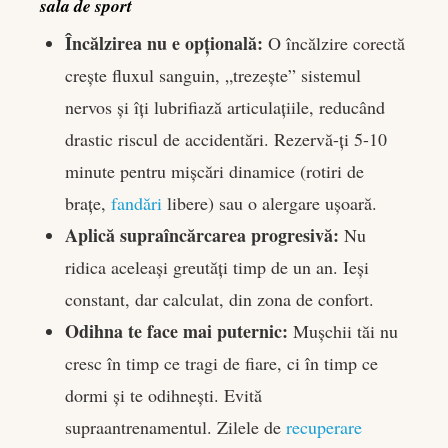
sala de sport
Încălzirea nu e opțională:
O încălzire corectă
crește fluxul sanguin, „trezește” sistemul
nervos și îți lubrifiază articulațiile, reducând
drastic riscul de accidentări. Rezervă-ți 5-10
minute pentru mișcări dinamice (rotiri de
brațe,
fandări
libere) sau o alergare ușoară.
Aplică supraîncărcarea progresivă:
Nu
ridica aceleași greutăți timp de un an. Ieși
constant, dar calculat, din zona de confort.
Odihna te face mai puternic:
Mușchii tăi nu
cresc în timp ce tragi de fiare, ci în timp ce
dormi și te odihnești. Evită
supraantrenamentul. Zilele de
recuperare