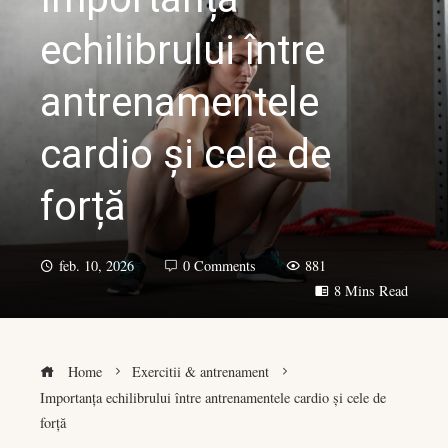
echilibrului între
antrenamentele
cardio și cele de
forță​
feb. 10, 2026
0 Comments
881
8 Mins Read
Home
Exercitii & antrenament
Importanța echilibrului între antrenamentele cardio și cele de
forță​