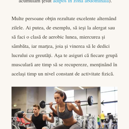
acumulăm țesut
adipos în zona abdominală
).
Multe persoane obțin rezultate excelente alternând
zilele. Ai putea, de exemplu, să ieși la alergat sau
să faci o clasă de aerobic lunea, miercurea și
sâmbăta, iar marțea, joia și vinerea să le dedici
lucrului cu greutăți. Așa te asiguri că fiecare grupă
musculară are timp să se recupereze, menținând în
același timp un nivel constant de activitate fizică.