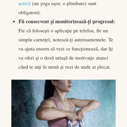
activă
(un yoga ușor, o plimbare) sunt
obligatorii.
Fii consecvent și monitorizează-ți progresul:
Fie că folosești o aplicație pe telefon, fie un
simplu carnețel, notează-ți antrenamentele. Te
va ajuta enorm să vezi ce funcționează, dar îți
va oferi și o doză uriașă de motivație atunci
când te uiți în urmă și vezi de unde ai plecat.