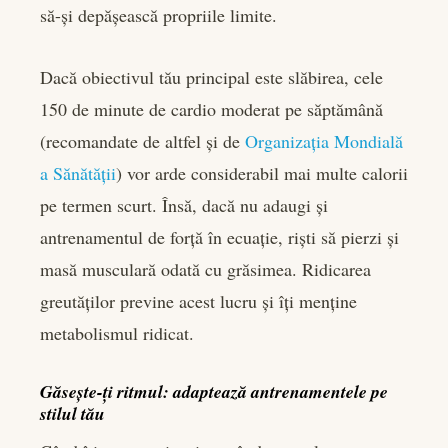
să-și depășească propriile limite.
Dacă obiectivul tău principal este slăbirea, cele
150 de minute de cardio moderat pe săptămână
(recomandate de altfel și de
Organizația Mondială
a Sănătății
) vor arde considerabil mai multe calorii
pe termen scurt. Însă, dacă nu adaugi și
antrenamentul de forță în ecuație, riști să pierzi și
masă musculară odată cu grăsimea. Ridicarea
greutăților previne acest lucru și îți menține
metabolismul ridicat.
Găsește-ți ritmul: adaptează antrenamentele pe
stilul tău