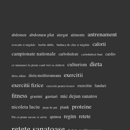
antrenament
abdomen plat
abdomen
alergat
alimente
calorii
avocado si migdale
barbie dubla
budinca de chia si migdale
campionate nationale
carbohidrati
cardio
carbohidrati buni
dieta
culturism
ce mananaci la pranz cand vrei sa slabesti
exercitii
dieta mediteraneana
dieta atkins
exercitii fizice
exercitiu
fandari
exercitii pentru fesieri
fitness
mic dejun sanatos
gustari
grasimi
proteine
nicoleta luciu
plank
piept de pui
regim
retete
quinoa
Pui cu prune uscate si salvie
retete sanatoase