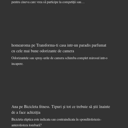
pentru cineva care vrea să participe la competiții sau…
homearoma
pe
Transforma-ti casa intr-un paradis parfumat
cu cele mai bune odorizante de camera
Odorizantele sau spray-urile de camera schimba complet mirosul intr-o
incapere.
Ana
pe
Bicicleta fitness. Tipuri și tot ce trebuie să știi înainte
de a face achiziția
Bicicleta eliptica este indicata sau contraindicata în spondilolistezis-
anterolisteza lombară?