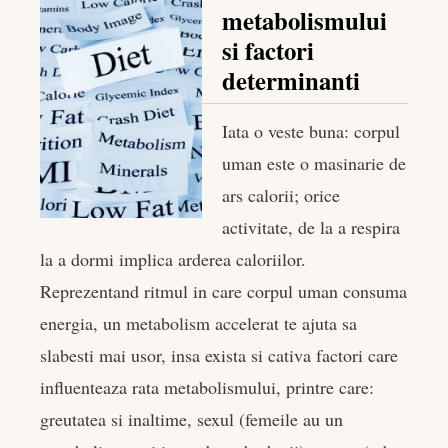
er
metabolismului
si factori
edIn
determinanti
rest
Iata o veste buna: corpul
uman este o masinarie de
bleupon
ars calorii; orice
l
activitate, de la a respira
la a dormi implica arderea caloriilor.
Reprezentand ritmul in care corpul uman consuma
energia, un metabolism accelerat te ajuta sa
slabesti mai usor, insa exista si cativa factori care
influenteaza rata metabolismului, printre care:
greutatea si inaltime, sexul (femeile au un