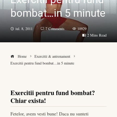
bombat…in 5 minute
iul. 8, 2011
7 Comments
10929
2 Mins Read
Home
Exercitii & antrenament
Exercitii pentru fund bombat…in 5 minute
Exercitii pentru fund bombat?
book
Chiar exista!
er
Fetelor, avem vesti bune! Daca nu sunteti