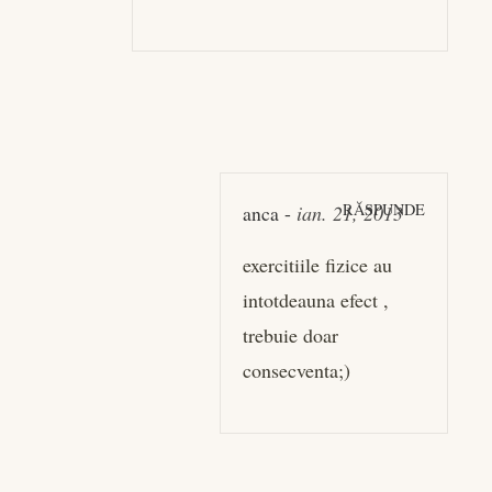
RĂSPUNDE
anca
-
ian. 21, 2013
exercitiile fizice au
intotdeauna efect ,
trebuie doar
consecventa;)