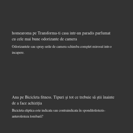
homearoma
pe
Transforma-ti casa intr-un paradis parfumat
cu cele mai bune odorizante de camera
Odorizantele sau spray-urile de camera schimba complet mirosul intr-o
incapere.
Ana
pe
Bicicleta fitness. Tipuri și tot ce trebuie să știi înainte
de a face achiziția
Bicicleta eliptica este indicata sau contraindicata în spondilolistezis-
anterolisteza lombară?