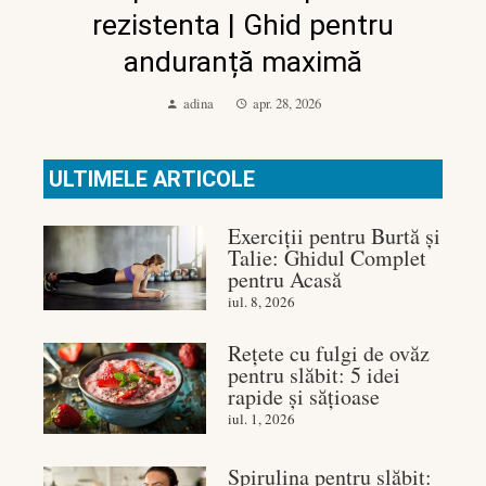
rezistenta | Ghid pentru
anduranță maximă
adina
apr. 28, 2026
ULTIMELE ARTICOLE
Exerciții pentru Burtă și
Talie: Ghidul Complet
pentru Acasă
iul. 8, 2026
Rețete cu fulgi de ovăz
pentru slăbit: 5 idei
rapide și sățioase
iul. 1, 2026
Spirulina pentru slăbit: