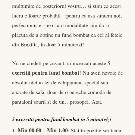
edIn
multumite de posteriorul vostru… si stim ca acest
lucru e foarte probabil – pentru ca asa suntem noi,
rest
perfectioniste – exista o modalitate simpla si
bleupon
placuta de a obtine un fund bombat ca cel al fetele
din Brazilia, in doar 5 minute/zi!
l
Nu ne credeti pe cuvant, ci incercati aceste 5
exercitii pentru fund bombat
! Nu aveti nevoie de
absolut niciun fel de echipament special sau
aparate de sala, doar de o pereche comoda de
pantaloni scurti si de un…prosopel. Atat.
5 exercitii pentru fund bombat in 5 minute/zi
Min 00.00 – Min 1.00
1.
: Stai in pozitie verticala,