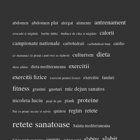
antrenament
abdomen plat
abdomen
alergat
alimente
calorii
avocado si migdale
barbie dubla
budinca de chia si migdale
campionate nationale
carbohidrati
cardio
carbohidrati buni
dieta
culturism
ce mananaci la pranz cand vrei sa slabesti
exercitii
dieta mediteraneana
dieta atkins
exercitii fizice
exercitiu
fandari
exercitii pentru fesieri
fitness
mic dejun sanatos
gustari
grasimi
proteine
nicoleta luciu
plank
piept de pui
regim
retete
quinoa
Pui cu prune uscate si salvie
retete sanatoase
Salata mediteraneana
slabit
slabire
sanatate
Salata verde cu mango
slabesti rapid