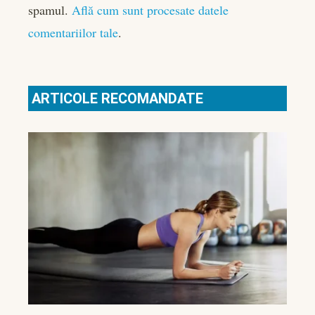
spamul.
Află cum sunt procesate datele
comentariilor tale
.
ARTICOLE RECOMANDATE