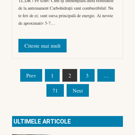
TL;DR / Pe scurt: Cum îți influențează dieta rezultatele
de la antrenament Carbohidrații sunt combustibilul: Nu
te feri de ei; sunt sursa principală de energie. Ai nevoie
de aproximativ 5-7…
Citeste mai mult
Paginație
Prev
1
2
3
…
articole
71
Next
ULTIMELE ARTICOLE