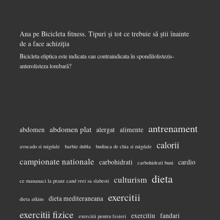
Ana
pe
Bicicleta fitness. Tipuri și tot ce trebuie să știi înainte
de a face achiziția
Bicicleta eliptica este indicata sau contraindicata în spondilolistezis-
anterolisteza lombară?
antrenament
abdomen plat
abdomen
alergat
alimente
calorii
avocado si migdale
barbie dubla
budinca de chia si migdale
campionate nationale
carbohidrati
cardio
carbohidrati buni
dieta
culturism
ce mananaci la pranz cand vrei sa slabesti
exercitii
dieta mediteraneana
dieta atkins
exercitii fizice
exercitiu
fandari
exercitii pentru fesieri