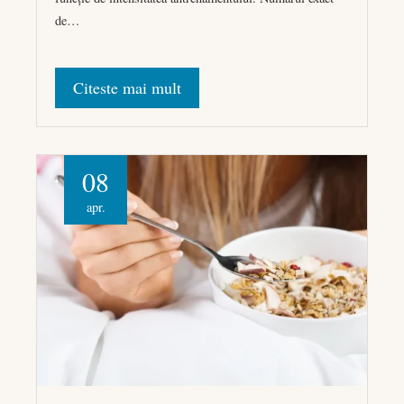
de…
Citeste mai mult
08
apr.