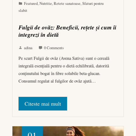
Featured
,
Nutritie
,
Retete sanatoase
,
Sfaturi pentru
slabit
Fulgii de ovăz: Beneficii, rețete și cum îi
integrezi în dietă
adina
0 Comments
Pe scurt Fulgii de ovăz (Avena Sativa) sunt o cereală
integrală esențială pentru o dietă echilibrată, datorită
conținutului bogat în fibre solubile beta-glucan.
Consumul regulat al fulgilor de ovăz ajută…
Citeste mai mult
01