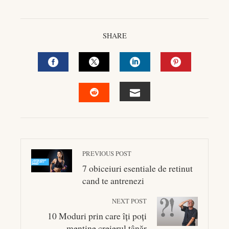
SHARE
FACEBOOK
TWITTER
LINKEDIN
PINTEREST
EMAIL
STUMBLEUPON
PREVIOUS POST
7 obiceiuri esentiale de retinut
cand te antrenezi
NEXT POST
10 Moduri prin care îți poți
menține creierul tânăr