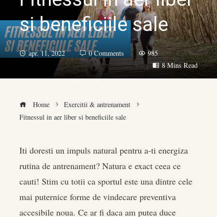
si beneficiile sale
apr. 11, 2022
0 Comments
985
8 Mins Read
Home
Exercitii & antrenament
Fitnessul in aer liber si beneficiile sale
Iti doresti un impuls natural pentru a-ti energiza
rutina de antrenament? Natura e exact ceea ce
book
cauti! Stim cu totii ca sportul este una dintre cele
er
mai puternice forme de vindecare preventiva
accesibile noua. Ce ar fi daca am putea duce