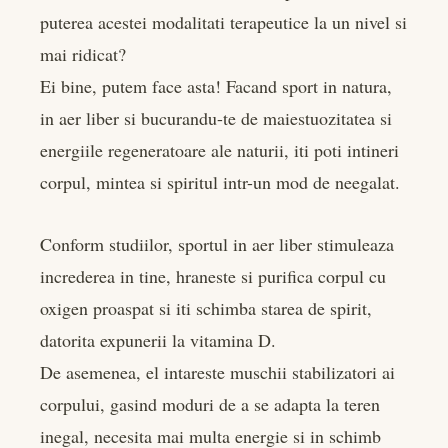
edIn
puterea acestei modalitati terapeutice la un nivel si
mai ridicat?
rest
Ei bine, putem face asta! Facand sport in natura,
bleupon
in aer liber si bucurandu-te de maiestuozitatea si
energiile regeneratoare ale naturii, iti poti intineri
l
corpul, mintea si spiritul intr-un mod de neegalat.
Conform studiilor, sportul in aer liber stimuleaza
increderea in tine, hraneste si purifica corpul cu
oxigen proaspat si iti schimba starea de spirit,
datorita expunerii la vitamina D.
De asemenea, el intareste muschii stabilizatori ai
corpului, gasind moduri de a se adapta la teren
inegal, necesita mai multa energie si in schimb