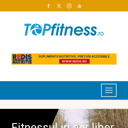
Fitnessul in aer liber