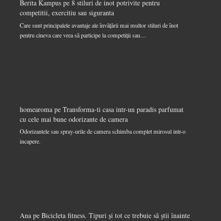
Berita Kampus
pe
8 stiluri de inot potrivite pentru
competitii, exercitiu sau siguranta
Care sunt principalele avantaje ale învățării mai multor stiluri de înot
pentru cineva care vrea să participe la competiții sau…
homearoma
pe
Transforma-ti casa intr-un paradis parfumat
cu cele mai bune odorizante de camera
Odorizantele sau spray-urile de camera schimba complet mirosul intr-o
incapere.
Ana
pe
Bicicleta fitness. Tipuri și tot ce trebuie să știi înainte