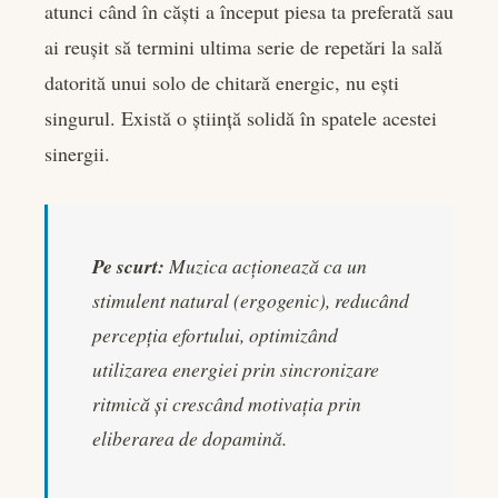
er
atunci când în căști a început piesa ta preferată sau
ai reușit să termini ultima serie de repetări la sală
edIn
datorită unui solo de chitară energic, nu ești
singurul. Există o știință solidă în spatele acestei
rest
sinergii.
bleupon
l
Pe scurt:
Muzica acționează ca un
stimulent natural (ergogenic), reducând
percepția efortului, optimizând
utilizarea energiei prin sincronizare
ritmică și crescând motivația prin
eliberarea de dopamină.