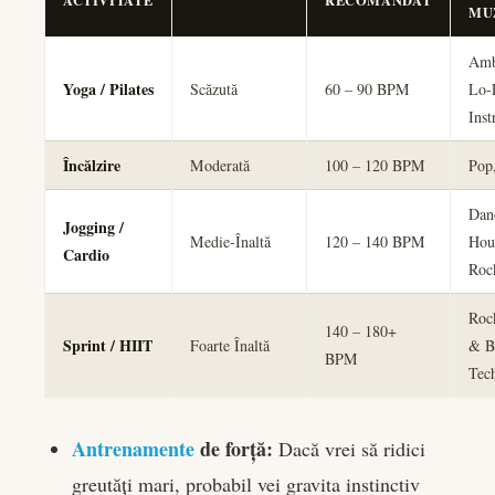
ACTIVITATE
RECOMANDAT
MU
Amb
Yoga / Pilates
Scăzută
60 – 90 BPM
Lo-
Inst
Încălzire
Moderată
100 – 120 BPM
Pop
Dan
Jogging /
Medie-Înaltă
120 – 140 BPM
Hou
Cardio
Roc
Roc
140 – 180+
Sprint / HIIT
Foarte Înaltă
& B
BPM
Tec
Antrenamente
de forță:
Dacă vrei să ridici
greutăți mari, probabil vei gravita instinctiv