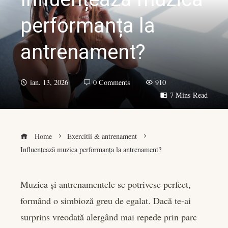
performanța la
antrenament?
ian. 13, 2026
0 Comments
910
7 Mins Read
Home
Exercitii & antrenament
Influențează muzica performanța la antrenament?
Muzica și antrenamentele se potrivesc perfect,
formând o simbioză greu de egalat. Dacă te-ai
book
surprins vreodată alergând mai repede prin parc