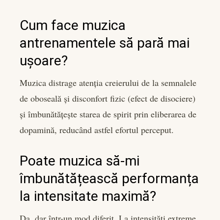
Cum face muzica
antrenamentele să pară mai
ușoare?
Muzica distrage atenția creierului de la semnalele
de oboseală și disconfort fizic (efect de disociere)
și îmbunătățește starea de spirit prin eliberarea de
dopamină, reducând astfel efortul perceput.
Poate muzica să-mi
îmbunătățească performanța
la intensitate maximă?
Da, dar într-un mod diferit. La intensități extreme