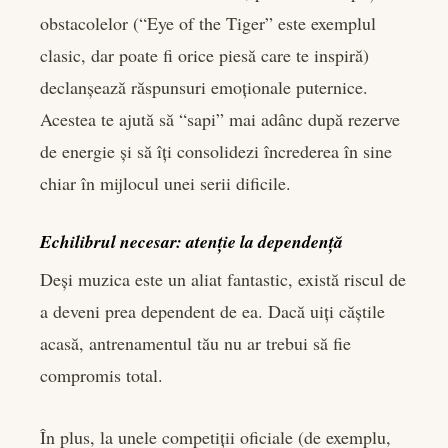
obstacolelor (“Eye of the Tiger” este exemplul
clasic, dar poate fi orice piesă care te inspiră)
declanșează răspunsuri emoționale puternice.
Acestea te ajută să “sapi” mai adânc după rezerve
de energie și să îți consolidezi încrederea în sine
chiar în mijlocul unei serii dificile.
Echilibrul necesar: atenție la dependență
Deși muzica este un aliat fantastic, există riscul de
a deveni prea dependent de ea. Dacă uiți căștile
acasă, antrenamentul tău nu ar trebui să fie
compromis total.
În plus, la unele competiții oficiale (de exemplu,