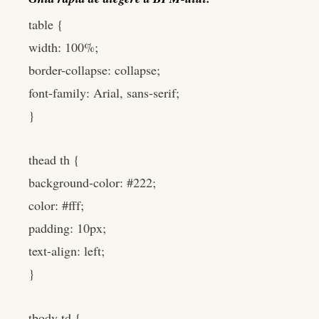
table {
width: 100%;
border-collapse: collapse;
font-family: Arial, sans-serif;
}
thead th {
background-color: #222;
color: #fff;
padding: 10px;
text-align: left;
}
tbody td {