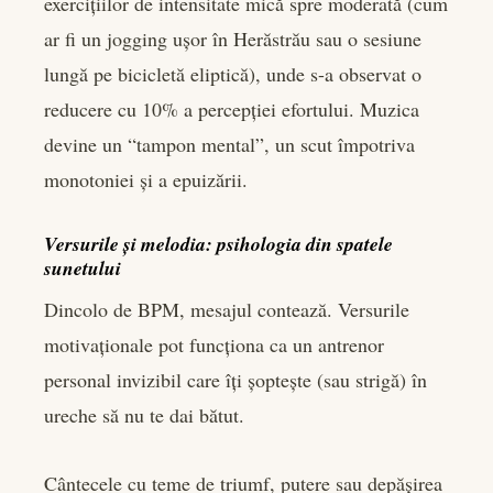
exercițiilor de intensitate mică spre moderată (cum
ar fi un jogging ușor în Herăstrău sau o sesiune
lungă pe bicicletă eliptică), unde s-a observat o
reducere cu 10% a percepției efortului. Muzica
devine un “tampon mental”, un scut împotriva
monotoniei și a epuizării.
Versurile și melodia: psihologia din spatele
sunetului
Dincolo de BPM, mesajul contează. Versurile
motivaționale pot funcționa ca un antrenor
personal invizibil care îți șoptește (sau strigă) în
ureche să nu te dai bătut.
Cântecele cu teme de triumf, putere sau depășirea