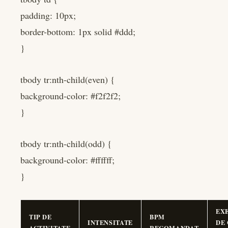
padding: 10px;
border-bottom: 1px solid #ddd;
}
tbody tr:nth-child(even) {
background-color: #f2f2f2;
}
tbody tr:nth-child(odd) {
background-color: #ffffff;
}
EX
TIP DE
BPM
INTENSITATE
DE