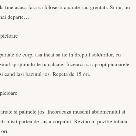
la tine acasa fara sa folosesti aparate sau greutati. Si nu, nu
e mai departe…
 picioare
artate de corp, asa incat sa fie in dreptul soldurilor, cu
nul sprijinindu-te in calcaie. Incearca sa apropi picioarele
ezi cand lasi bazinul jos. Repeta de 15 ori.
picioare
epartate si palmele jos. Incordeaza muschii abdomenului si
iti misti partea de sus a corpului. Revino in pozitie intiala
 ori.