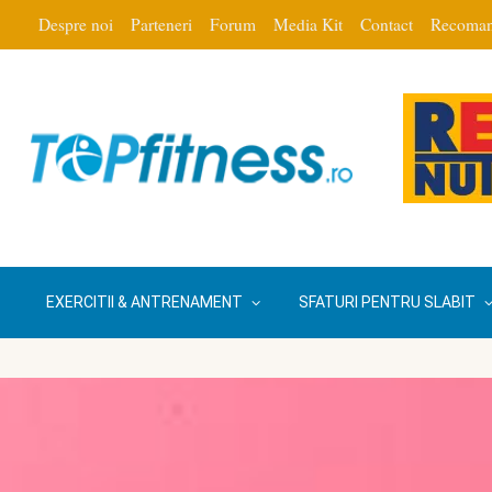
Despre noi
Parteneri
Forum
Media Kit
Contact
Recoman
EXERCITII & ANTRENAMENT
SFATURI PENTRU SLABIT