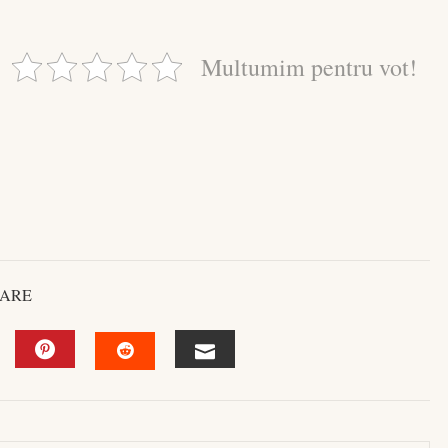
Multumim pentru vot!
ARE
KEDIN
PINTEREST
EMAIL
STUMBLEUPON