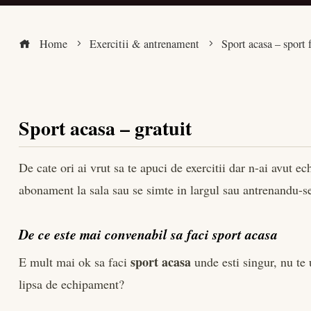
Home
Exercitii & antrenament
Sport acasa – sport f
ook
Sport acasa – gratuit
r
De cate ori ai vrut sa te apuci de exercitii dar n-ai avut 
abonament la sala sau se simte in largul sau antrenandu-se
dIn
est
De ce este mai convenabil sa faci sport acasa
sport acasa
E mult mai ok sa faci
unde esti singur, nu te 
leupon
lipsa de echipament?