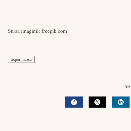
Sursa imaginii: freepik.com
sport acasa
SH
FACEBOOK
TWITTER
LIN