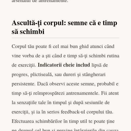
arsenalul de antrenamente.
Ascultă-ți corpul: semne că e timp
să schimbi
Corpul tău poate fi cel mai bun ghid atunci când
vine vorba de a ști când e timp să-ți schimbi rutina
Indicatorii cheie includ
de exerciții.
lipsă de
progres, plictiseală, sau dureri și stângherari
persistente. Dacă observi aceste semne, probabil e
timp să-ți reîmprospătezi antrenamentele. Fii atent
la senzațiile tale în timpul și după sesiunile de
exerciții, și ia în serios feedback-ul corpului tău.
Efectuarea schimbărilor în timp util te poate ține
pe drumul cel bun și previne întârzierile din cauza