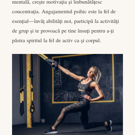
mentală, crește motivația și îmbunătățesc
concentrația. Angajamentul psihic este la fel de
esențial—învăț abilități noi, participă la activități
de grup și te provoacă pe tine însuți pentru a-ți
păstra spiritul la fel de activ ca și corpul.