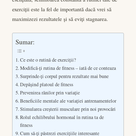
book
exerciții este la fel de importantă dacă vrei să
er
maximizezi rezultatele și să eviți stagnarea.
edIn
Sumar:
rest
Ce este o rutină de exerciții?
bleupon
Modifică-ți rutina de fitness – iată de ce conteaza
Surprinde-ți corpul pentru rezultate mai bune
l
Depășind platoul de fitness
Prevenirea rănilor prin variație
Beneficiile mentale ale variației antrenamentelor
Stimularea creșterii musculare prin noi provocări
Rolul echilibrului hormonal în rutina ta de
fitness
Cum să-ți păstrezi exercițiile interesante