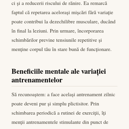
ci și a reducerii riscului de rănire. Ea remarcă
faptul că repetarea acelorași mișcări fără variație
poate contribui la dezechilibre musculare, ducând
în final la leziuni. Prin urmare, încorporarea
schimbărilor previne tensiunile repetitive și
menține corpul tău în stare bună de funcționare.
Beneficiile mentale ale variației
antrenamentelor
Să recunoaștem: a face același antrenament zilnic
poate deveni pur și simplu plictisitor. Prin
schimbarea periodică a rutinei de exerciții, îți
menții antrenamentele stimulante din punct de