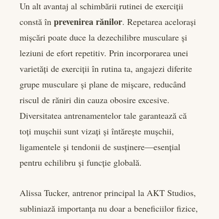
Un alt avantaj al schimbării rutinei de exerciții
prevenirea rănilor
constă în
. Repetarea acelorași
mișcări poate duce la dezechilibre musculare și
leziuni de efort repetitiv. Prin incorporarea unei
varietăți de exerciții în rutina ta, angajezi diferite
grupe musculare și plane de mișcare, reducând
riscul de răniri din cauza obosire excesive.
Diversitatea antrenamentelor tale garantează că
toți mușchii sunt vizați și întărește mușchii,
ligamentele și tendonii de susținere—esențial
pentru echilibru și funcție globală.
Alissa Tucker, antrenor principal la AKT Studios,
subliniază importanța nu doar a beneficiilor fizice,