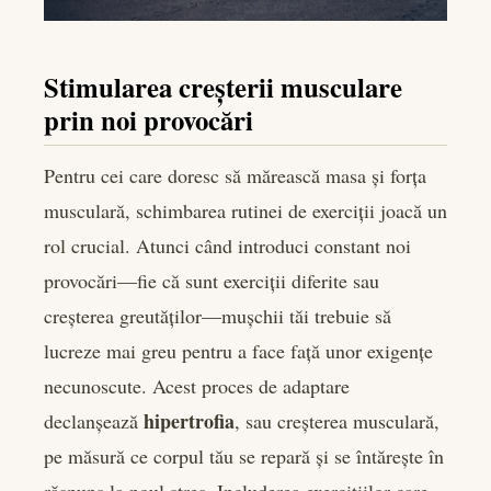
Stimularea creșterii musculare
prin noi provocări
Pentru cei care doresc să mărească masa și forța
musculară, schimbarea rutinei de exerciții joacă un
rol crucial. Atunci când introduci constant noi
provocări—fie că sunt exerciții diferite sau
creșterea greutăților—mușchii tăi trebuie să
lucreze mai greu pentru a face față unor exigențe
necunoscute. Acest proces de adaptare
hipertrofia
declanșează
, sau creșterea musculară,
pe măsură ce corpul tău se repară și se întărește în
răspuns la noul stres. Includerea exercițiilor care