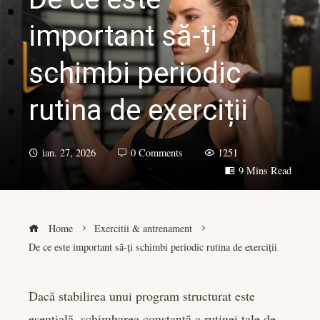
important să-ți
schimbi periodic
rutina de exerciții
ian. 27, 2026
0 Comments
1251
9 Mins Read
Home
Exercitii & antrenament
De ce este important să-ți schimbi periodic rutina de exerciții
Dacă stabilirea unui program structurat este
esențială, schimbarea constantă a rutinei tale de