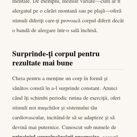
mentale. De exemplu, mediile variate—cum ar fi
alergatul pe o cărări montană sau pe plajă—oferă
stimuli diferiți care-ți provoacă corpul diferit decât
o bandă de alergare într-o sală închisă.
Surprinde-ți corpul pentru
rezultate mai bune
Cheia pentru a menține un corp în formă și
sănătos constă în a-l surprinde constant. Atunci
când îți schimbi periodic rutina de exerciții, oferi
stimuli noi mușchilor și sistemului tău
cardiovascular, incitând-le să se adapteze și să
devină mai puternice. Cunoscut sub numele de
principiul supraîncărcării progresive
, această