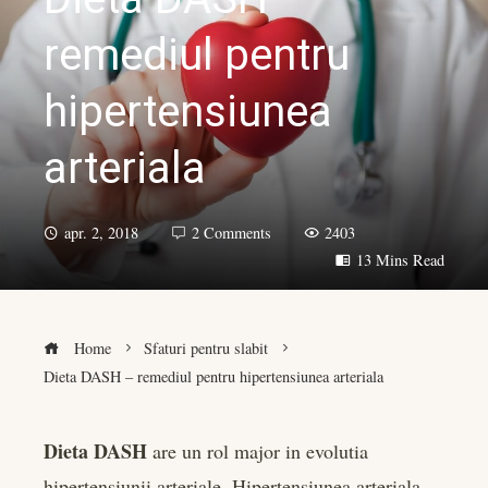
remediul pentru
hipertensiunea
arteriala
apr. 2, 2018
2 Comments
2403
13 Mins Read
Home
Sfaturi pentru slabit
Dieta DASH – remediul pentru hipertensiunea arteriala
Dieta DASH
are un rol major in evolutia
hipertensiunii arteriale. Hipertensiunea arteriala