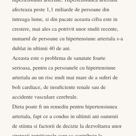
book
afecteaza peste 1,1 miliarde de persoane din
er
intreaga lume, si din pacate aceasta cifra este in
crestere, mai ales ca potrivit unor studii recente,
edIn
numarul de persoane cu hipertensiune arteriala s-a
dublat in ultimii 40 de ani.
rest
Aceasta este o problema de sanatate foarte
bleupon
serioasa, pentru ca persoanele cu hipertensiune
arteriala au un risc mult mai mare de a suferi de
l
boli cardiace, de insuficiente renale sau de
accidente vasculare cerebrale.
Dieta poate fi un remediu pentru hipertensiunea
arteriala, fapt ce a condus in ultimii ani oamenii
de stiinta si factorii de decizie la dezvoltarea unor
strategii nutritionale care sa contribuie la