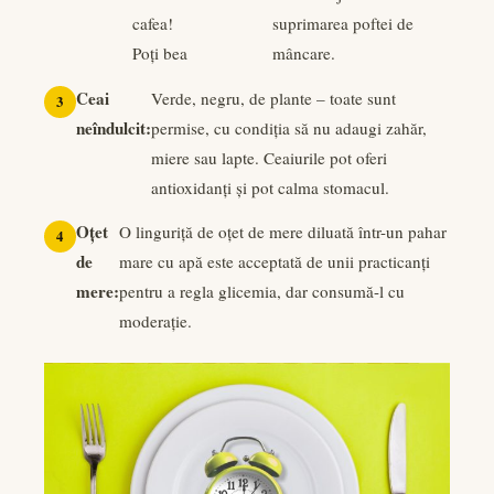
cafea!
suprimarea poftei de
Poți bea
mâncare.
Ceai
Verde, negru, de plante – toate sunt
neîndulcit:
permise, cu condiția să nu adaugi zahăr,
miere sau lapte. Ceaiurile pot oferi
antioxidanți și pot calma stomacul.
Oțet
O linguriță de oțet de mere diluată într-un pahar
de
mare cu apă este acceptată de unii practicanți
mere:
pentru a regla glicemia, dar consumă-l cu
moderație.