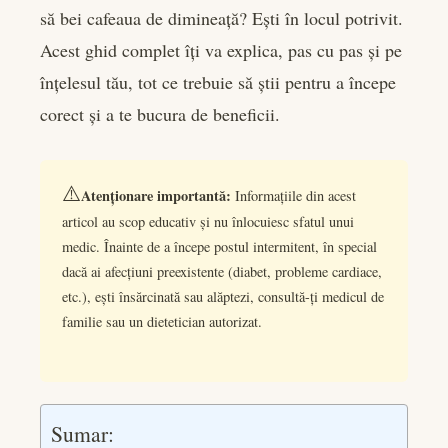
să bei cafeaua de dimineață? Ești în locul potrivit.
Acest ghid complet îți va explica, pas cu pas și pe
înțelesul tău, tot ce trebuie să știi pentru a începe
corect și a te bucura de beneficii.
⚠️
Atenționare importantă:
Informațiile din acest
articol au scop educativ și nu înlocuiesc sfatul unui
medic. Înainte de a începe postul intermitent, în special
dacă ai afecțiuni preexistente (diabet, probleme cardiace,
etc.), ești însărcinată sau alăptezi, consultă-ți medicul de
familie sau un dietetician autorizat.
Sumar: