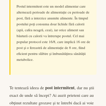
er
Postul intermitent este un model alimentar care
alternează perioade de alimentație cu perioade de
edIn
post, fără a interzice anumite alimente. În timpul
postului poți consuma doar lichide fără calorii
rest
(apă, cafea neagră, ceai), iar orice aliment sau
băutură cu calorii va întrerupe postul. Cel mai
bleupon
popular protocol este 16/8, care implică 16 ore de
post și o fereastră de alimentație de 8 ore, fiind
l
eficient pentru slăbire și îmbunătățirea sănătății
metabolice.
post intermitent
Te tentează ideea de
, dar nu știi
exact de unde să începi? Ai auzit prieteni care au
obținut rezultate grozave și te întrebi dacă ai voie