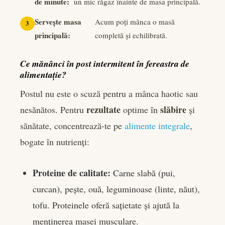
de minute:
un mic răgaz înainte de masa principală.
Servește masa
Acum poți mânca o masă
principală:
completă și echilibrată.
Ce mănânci în post intermitent în fereastra de
alimentație?
Postul nu este o scuză pentru a mânca haotic sau
rezultate
slăbire
nesănătos. Pentru
optime în
și
sănătate, concentrează-te pe
alimente integrale
,
bogate în nutrienți:
Proteine de calitate:
Carne slabă (pui,
curcan), pește, ouă, leguminoase (linte, năut),
tofu. Proteinele oferă sațietate și ajută la
menținerea masei musculare.