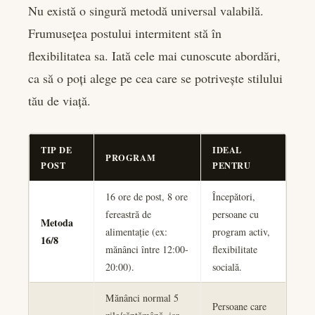
Nu există o singură metodă universal valabilă.
Frumusețea postului intermitent stă în
flexibilitatea sa. Iată cele mai cunoscute abordări,
ca să o poți alege pe cea care se potrivește stilului
tău de viață.
TIP DE
IDEAL
PROGRAM
POST
PENTRU
16 ore de post, 8 ore
Începători,
fereastră de
persoane cu
Metoda
alimentație (ex:
program activ,
16/8
mănânci între 12:00-
flexibilitate
20:00).
socială.
Mănânci normal 5
Persoane care