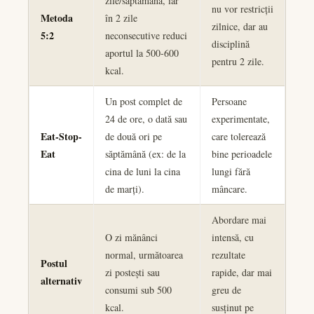
zile/săptămână, iar
nu vor restricții
Metoda
în 2 zile
zilnice, dar au
5:2
neconsecutive reduci
disciplină
aportul la 500-600
pentru 2 zile.
kcal.
Un post complet de
Persoane
24 de ore, o dată sau
experimentate,
Eat-Stop-
de două ori pe
care tolerează
Eat
săptămână (ex: de la
bine perioadele
cina de luni la cina
lungi fără
de marți).
mâncare.
Abordare mai
O zi mănânci
intensă, cu
normal, următoarea
rezultate
Postul
zi postești sau
rapide, dar mai
alternativ
consumi sub 500
greu de
kcal.
susținut pe