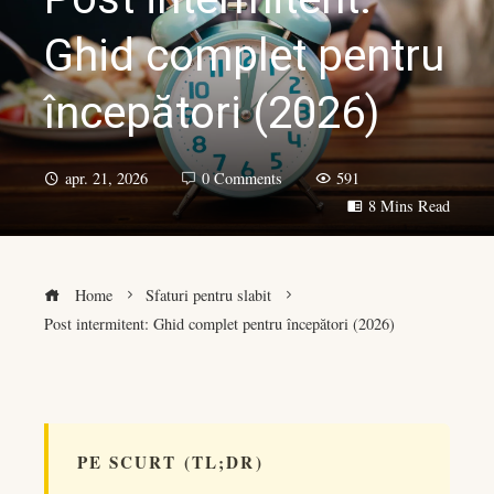
Ghid complet pentru
începători (2026)
apr. 21, 2026
0 Comments
591
8 Mins Read
Home
Sfaturi pentru slabit
Post intermitent: Ghid complet pentru începători (2026)
book
PE SCURT (TL;DR)