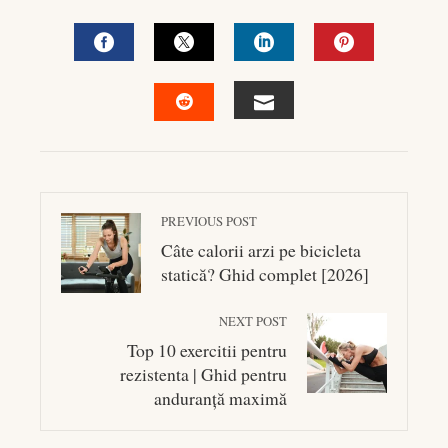
FACEBOOK
TWITTER
LINKEDIN
PINTEREST
EMAIL
STUMBLEUPON
PREVIOUS POST
Câte calorii arzi pe bicicleta
statică? Ghid complet [2026]
NEXT POST
Top 10 exercitii pentru
rezistenta | Ghid pentru
anduranță maximă