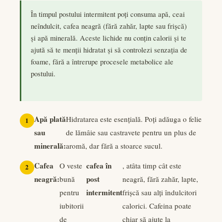
În timpul postului intermitent poți consuma apă, ceai
neîndulcit, cafea neagră (fără zahăr, lapte sau frișcă)
și apă minerală. Aceste lichide nu conțin calorii și te
ajută să te menții hidratat și să controlezi senzația de
foame, fără a întrerupe procesele metabolice ale
postului.
Apă plată
Hidratarea este esențială. Poți adăuga o felie
sau
de lămâie sau castravete pentru un plus de
minerală:
aromă, dar fără a stoarce sucul.
Cafea
cafea în
O veste
, atâta timp cât este
neagră:
post
bună
neagră, fără zahăr, lapte,
intermitent
pentru
frișcă sau alți îndulcitori
iubitorii
calorici. Cafeina poate
de
chiar să ajute la