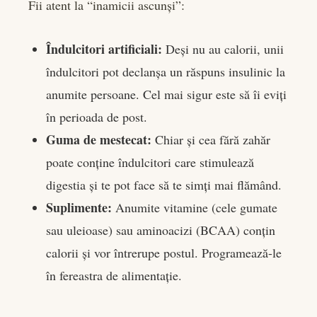
Fii atent la “inamicii ascunși”:
Îndulcitori artificiali:
Deși nu au calorii, unii
îndulcitori pot declanșa un răspuns insulinic la
anumite persoane. Cel mai sigur este să îi eviți
în perioada de post.
Guma de mestecat:
Chiar și cea fără zahăr
poate conține îndulcitori care stimulează
digestia și te pot face să te simți mai flămând.
Suplimente:
Anumite vitamine (cele gumate
sau uleioase) sau aminoacizi (BCAA) conțin
calorii și vor întrerupe postul. Programează-le
în fereastra de alimentație.