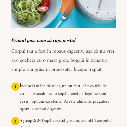
Primul pas: cum să rupi postul
Corpul tău a fost în repaus digestiv, așa că nu vrei
să-l șochezi cu o masă grea, bogată în zaharuri
simple sau grăsimi procesate. Începe treptat.
Începe
O mână de nuci, un ou fiert, câteva felii de
cu
avocado sau o supă cremă de legume sunt
ceva
opțiuni excelente. Aceste alimente pregătesc
ușor:
sistemul digestiv.
Așteaptă 30
După această gustare, acordă-i corpului