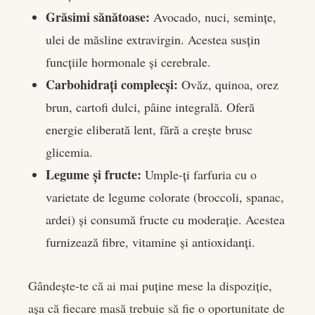
Grăsimi sănătoase:
Avocado, nuci, semințe,
ulei de măsline extravirgin. Acestea susțin
funcțiile hormonale și cerebrale.
Carbohidrați complecși:
Ovăz, quinoa, orez
brun, cartofi dulci, pâine integrală. Oferă
energie eliberată lent, fără a crește brusc
glicemia.
Legume și fructe:
Umple-ți farfuria cu o
varietate de legume colorate (broccoli, spanac,
ardei) și consumă fructe cu moderație. Acestea
furnizează fibre, vitamine și antioxidanți.
Gândește-te că ai mai puține mese la dispoziție,
așa că fiecare masă trebuie să fie o oportunitate de