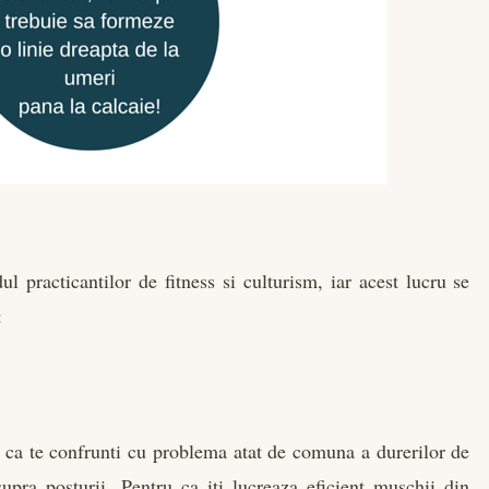
ul practicantilor de fitness si culturism, iar acest lucru se
:
il ca te confrunti cu problema atat de comuna a durerilor de
upra posturii. Pentru ca iti lucreaza eficient muschii din