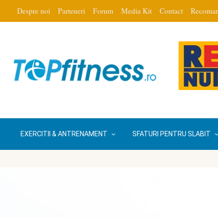
Despre noi
Parteneri
Forum
Media Kit
Contact
Recoman
EXERCITII & ANTRENAMENT
SFATURI PENTRU SLABIT