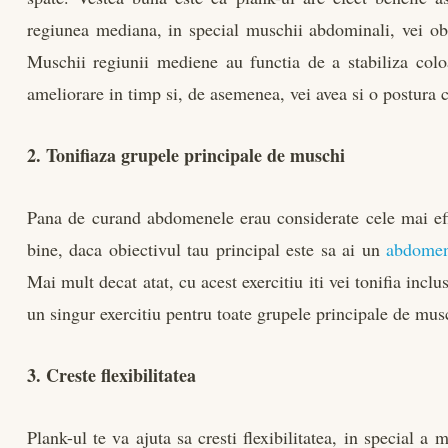
regiunea mediana, in special muschii abdominali, vei obs
Muschii regiunii mediene au functia de a stabiliza colo
ameliorare in timp si, de asemenea, vei avea si o postura c
2. Tonifiaza grupele principale de muschi
Pana de curand abdomenele erau considerate cele mai efic
bine, daca obiectivul tau principal este sa ai un
abdomen
Mai mult decat atat, cu acest exercitiu iti vei tonifia inclu
un singur exercitiu pentru toate grupele principale de mus
3. Creste flexibilitatea
Plank-ul te va ajuta sa cresti flexibilitatea, in special a