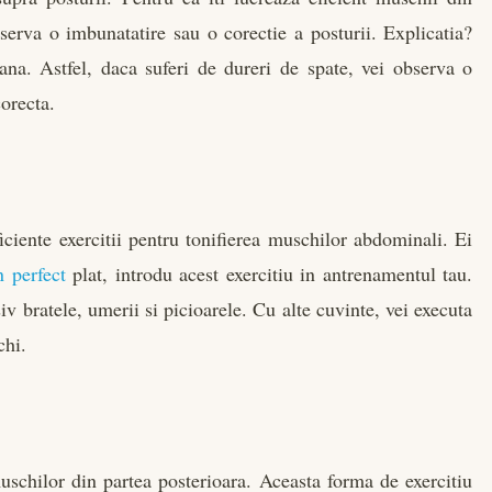
erva o imbunatatire sau o corectie a posturii. Explicatia?
ana. Astfel, daca suferi de dureri de spate, vei observa o
orecta.
iente exercitii pentru tonifierea muschilor abdominali. Ei
 perfect
plat, introdu acest exercitiu in antrenamentul tau.
siv bratele, umerii si picioarele. Cu alte cuvinte, vei executa
chi.
 muschilor din partea posterioara. Aceasta forma de exercitiu