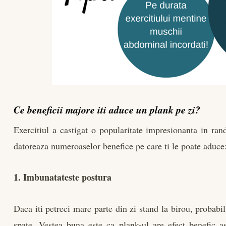
Ce beneficii majore iti aduce un plank pe zi?
Exercitiul a castigat o popularitate impresionanta in rand
datoreaza numeroaselor benefice pe care ti le poate aduce
1. Imbunatateste postura
Daca iti petreci mare parte din zi stand la birou, probab
spate. Vestea buna este ca plank-ul are efect benefic as