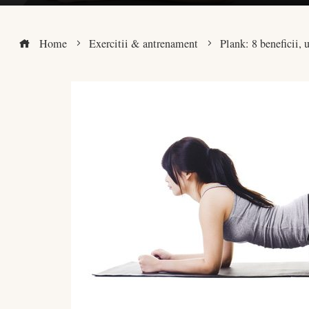
Home
Exercitii & antrenament
Plank: 8 beneficii, 
ook
r
dIn
est
leupon