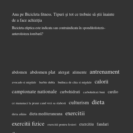
Ana
pe
Bicicleta fitness. Tipuri și tot ce trebuie să știi înainte
de a face achiziția
Bicicleta eliptica este indicata sau contraindicata în spondilolistezis-
anterolisteza lombară?
antrenament
abdomen plat
abdomen
alergat
alimente
calorii
avocado si migdale
barbie dubla
budinca de chia si migdale
campionate nationale
carbohidrati
cardio
carbohidrati buni
dieta
culturism
ce mananaci la pranz cand vrei sa slabesti
exercitii
dieta mediteraneana
dieta atkins
exercitii fizice
exercitiu
fandari
exercitii pentru fesieri