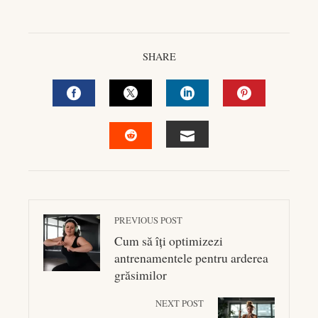
SHARE
FACEBOOK
TWITTER
LINKEDIN
PINTEREST
EMAIL
STUMBLEUPON
PREVIOUS POST
Cum să îți optimizezi
antrenamentele pentru arderea
grăsimilor
NEXT POST