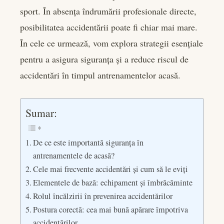
edIn
sport. În absența îndrumării profesionale directe,
posibilitatea accidentării poate fi chiar mai mare.
rest
În cele ce urmează, vom explora strategii esențiale
bleupon
pentru a asigura siguranța și a reduce riscul de
accidentări în timpul antrenamentelor acasă.
l
Sumar:
De ce este importantă siguranța în
antrenamentele de acasă?
Cele mai frecvente accidentări și cum să le eviți
Elementele de bază: echipament și îmbrăcăminte
Rolul încălzirii în prevenirea accidentărilor
Postura corectă: cea mai bună apărare împotriva
accidentărilor