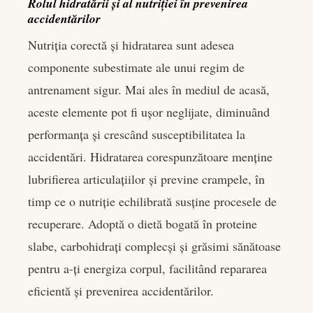
Rolul hidratării și al nutriției în prevenirea
accidentărilor
Nutriția corectă și hidratarea sunt adesea
componente subestimate ale unui regim de
antrenament sigur. Mai ales în mediul de acasă,
aceste elemente pot fi ușor neglijate, diminuând
performanța și crescând susceptibilitatea la
accidentări. Hidratarea corespunzătoare menține
lubrifierea articulațiilor și previne crampele, în
timp ce o nutriție echilibrată susține procesele de
recuperare. Adoptă o dietă bogată în proteine
slabe, carbohidrați complecși și grăsimi sănătoase
pentru a-ți energiza corpul, facilitând repararea
eficientă și prevenirea accidentărilor.