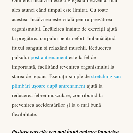
Omiterea încălzirii este o greșeală frecventă, mai
ales atunci când timpul este limitat. Cu toate
acestea, încălzirea este vitală pentru pregătirea
organismului. Încălzirea înainte de exerciții ajută
la pregătirea corpului pentru efort, îmbunătățind
fluxul sanguin și relaxând mușchii. Reducerea
pulsului
post antrenament
este la fel de
importantă, facilitând revenirea organismului la
starea de repaus. Exerciții simple de
stretching sau
plimbări ușoare după antrenament
ajută la
reducerea febrei musculare, contribuind la
prevenirea accidentărilor și la o mai bună
flexibilitate.
Postura corectă: cea mai bună apărare împotriva