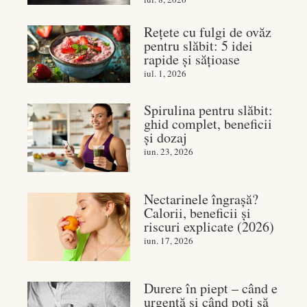
Rețete cu fulgi de ovăz
pentru slăbit: 5 idei
rapide și sățioase
iul. 1, 2026
Spirulina pentru slăbit:
ghid complet, beneficii
și dozaj
iun. 23, 2026
Nectarinele îngrașă?
Calorii, beneficii și
riscuri explicate (2026)
iun. 17, 2026
Durere în piept – când e
urgență și când poți să