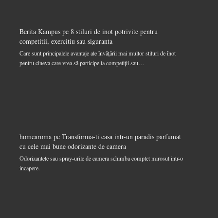
Berita Kampus
pe
8 stiluri de inot potrivite pentru
competitii, exercitiu sau siguranta
Care sunt principalele avantaje ale învățării mai multor stiluri de înot
pentru cineva care vrea să participe la competiții sau…
homearoma
pe
Transforma-ti casa intr-un paradis parfumat
cu cele mai bune odorizante de camera
Odorizantele sau spray-urile de camera schimba complet mirosul intr-o
incapere.