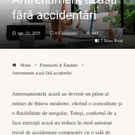
fără accidentări
apr. 22, 2025
0 Comments
445
7 Mins Read
Home
Frumusete & Sanatate
Antrenament acasă fără accidentări
Antrenamentele acasă au devenit un pilon al
rutinei de fitness moderne, oferind o comoditate și
book
o flexibilitate de neegalat. Totuși, confortul de a
er
face exerciții acasă nu reduce în mod automat
riscul de accidentare comparativ cu o sală de