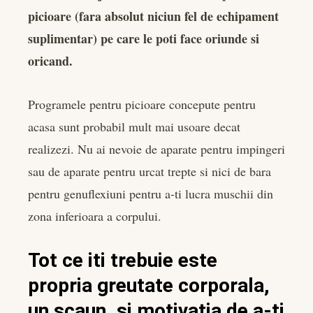
picioare (fara absolut niciun fel de echipament
book
suplimentar) pe care le poti face oriunde si
er
oricand.
edIn
Programele pentru picioare concepute pentru
acasa sunt probabil mult mai usoare decat
rest
realizezi. Nu ai nevoie de aparate pentru impingeri
bleupon
sau de aparate pentru urcat trepte si nici de bara
pentru genuflexiuni pentru a-ti lucra muschii din
l
zona inferioara a corpului.
Tot ce iti trebuie este
propria greutate corporala,
un scaun, si motivatia de a-ti