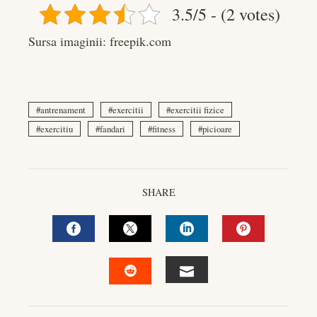
3.5/5 - (2 votes)
Sursa imaginii: freepik.com
antrenament
exercitii
exercitii fizice
exercitiu
fandari
fitness
picioare
SHARE
FACEBOOK
TWITTER
LINKEDIN
PINTEREST
EMAIL
STUMBLEUPON