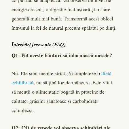
corpul tău se adaptează, vei observa un nivel de
energie crescut, o digestie mai ușoară și o stare
generală mult mai bună. Transformă acest obicei
într-unul la fel de natural precum spălatul pe dinți.
Întrebări frecvente (FAQ)
Q1: Pot aceste băuturi să înlocuiască mesele?
Nu. Ele sunt menite strict să completeze o
dietă
echilibrată
, nu să țină loc de mâncare. Este vital
să menții o alimentație bogată în proteine de
calitate, grăsimi sănătoase și carbohidrați
complecși.
Q2: Cât de repede voi observa schimbări ale