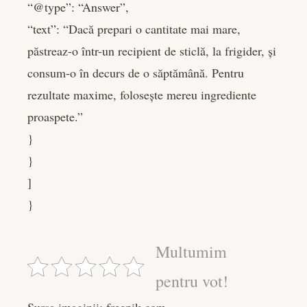
“@type”: “Answer”,
“text”: “Dacă prepari o cantitate mai mare,
păstreaz-o într-un recipient de sticlă, la frigider, și
consum-o în decurs de o săptămână. Pentru
rezultate maxime, folosește mereu ingrediente
proaspete.”
}
}
]
}
Multumim
pentru vot!
Sursa imaginii: freepik.com