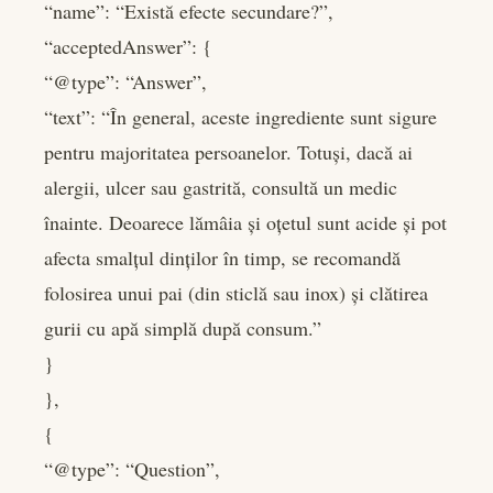
“name”: “Există efecte secundare?”,
“acceptedAnswer”: {
“@type”: “Answer”,
“text”: “În general, aceste ingrediente sunt sigure
pentru majoritatea persoanelor. Totuși, dacă ai
alergii, ulcer sau gastrită, consultă un medic
înainte. Deoarece lămâia și oțetul sunt acide și pot
afecta smalțul dinților în timp, se recomandă
folosirea unui pai (din sticlă sau inox) și clătirea
gurii cu apă simplă după consum.”
}
},
{
“@type”: “Question”,