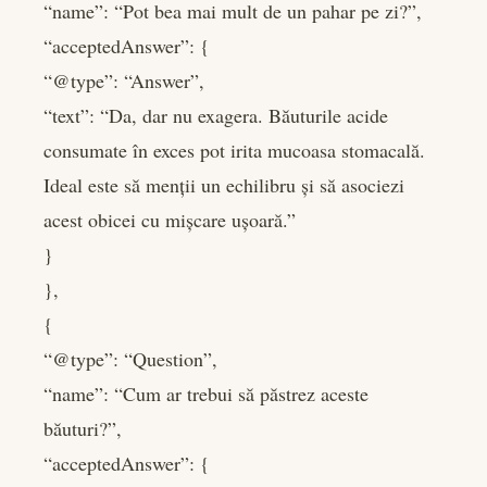
“name”: “Pot bea mai mult de un pahar pe zi?”,
“acceptedAnswer”: {
“@type”: “Answer”,
“text”: “Da, dar nu exagera. Băuturile acide
consumate în exces pot irita mucoasa stomacală.
Ideal este să menții un echilibru și să asociezi
acest obicei cu mișcare ușoară.”
}
},
{
“@type”: “Question”,
“name”: “Cum ar trebui să păstrez aceste
băuturi?”,
“acceptedAnswer”: {