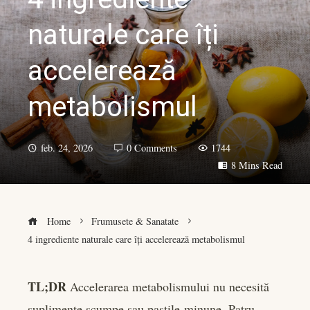
naturale care îți
accelerează
metabolismul
feb. 24, 2026
0 Comments
1744
8 Mins Read
Home
Frumusete & Sanatate
4 ingrediente naturale care îți accelerează metabolismul
TL;DR
Accelerarea metabolismului nu necesită
suplimente scumpe sau pastile-minune. Patru