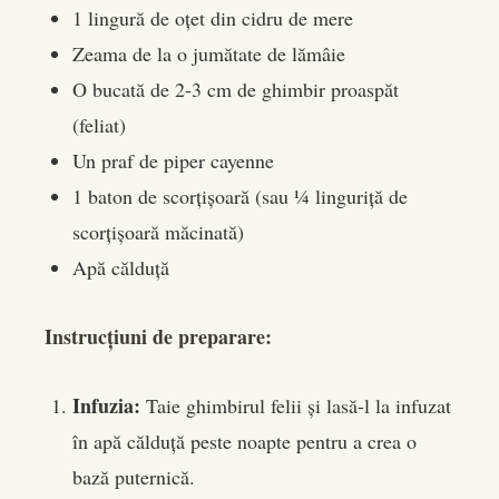
1 lingură de oțet din cidru de mere
Zeama de la o jumătate de lămâie
O bucată de 2-3 cm de ghimbir proaspăt
(feliat)
Un praf de piper cayenne
1 baton de scorțișoară (sau ¼ linguriță de
scorțișoară măcinată)
Apă călduță
Instrucțiuni de preparare:
Infuzia:
Taie ghimbirul felii și lasă-l la infuzat
în apă călduță peste noapte pentru a crea o
bază puternică.