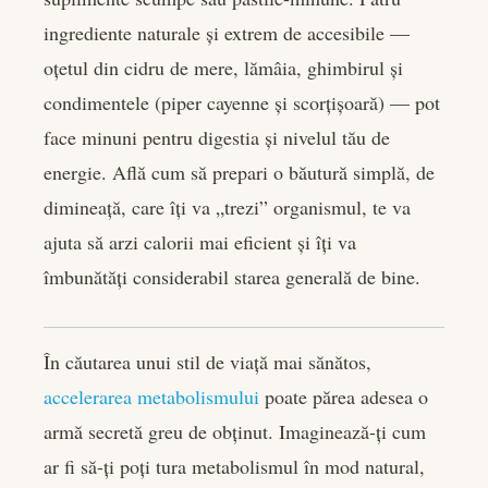
book
ingrediente naturale și extrem de accesibile —
er
oțetul din cidru de mere, lămâia, ghimbirul și
condimentele (piper cayenne și scorțișoară) — pot
edIn
face minuni pentru digestia și nivelul tău de
energie. Află cum să prepari o băutură simplă, de
rest
dimineață, care îți va „trezi” organismul, te va
bleupon
ajuta să arzi calorii mai eficient și îți va
îmbunătăți considerabil starea generală de bine.
l
În căutarea unui stil de viață mai sănătos,
accelerarea metabolismului
poate părea adesea o
armă secretă greu de obținut. Imaginează-ți cum
ar fi să-ți poți tura metabolismul în mod natural,