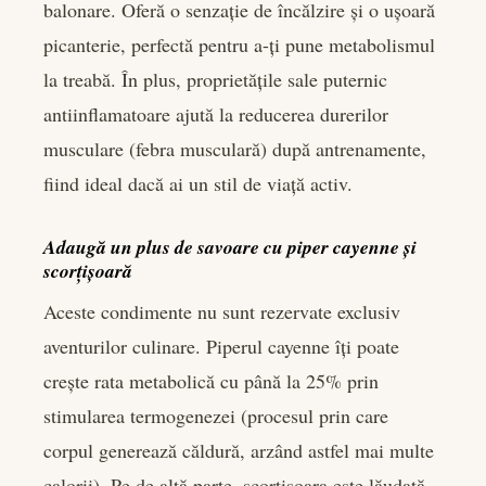
balonare. Oferă o senzație de încălzire și o ușoară
picanterie, perfectă pentru a-ți pune metabolismul
la treabă. În plus, proprietățile sale puternic
antiinflamatoare ajută la reducerea durerilor
musculare (febra musculară) după antrenamente,
fiind ideal dacă ai un stil de viață activ.
Adaugă un plus de savoare cu piper cayenne și
scorțișoară
Aceste condimente nu sunt rezervate exclusiv
aventurilor culinare. Piperul cayenne îți poate
crește rata metabolică cu până la 25% prin
stimularea termogenezei (procesul prin care
corpul generează căldură, arzând astfel mai multe
calorii). Pe de altă parte, scorțișoara este lăudată