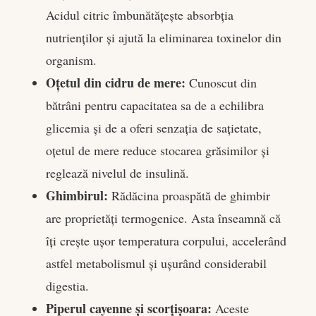
Acidul citric îmbunătățește absorbția
nutrienților și ajută la eliminarea toxinelor din
organism.
Oțetul din cidru de mere:
Cunoscut din
bătrâni pentru capacitatea sa de a echilibra
glicemia și de a oferi senzația de sațietate,
oțetul de mere reduce stocarea grăsimilor și
reglează nivelul de insulină.
Ghimbirul:
Rădăcina proaspătă de ghimbir
are proprietăți termogenice. Asta înseamnă că
îți crește ușor temperatura corpului, accelerând
astfel metabolismul și ușurând considerabil
digestia.
Piperul cayenne și scorțișoara:
Aceste