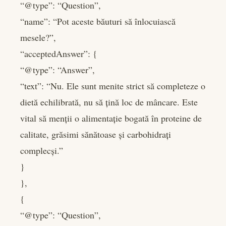
“@type”: “Question”,
“name”: “Pot aceste băuturi să înlocuiască
mesele?”,
“acceptedAnswer”: {
“@type”: “Answer”,
“text”: “Nu. Ele sunt menite strict să completeze o
dietă echilibrată, nu să țină loc de mâncare. Este
vital să menții o alimentație bogată în proteine de
calitate, grăsimi sănătoase și carbohidrați
complecși.”
}
},
{
“@type”: “Question”,