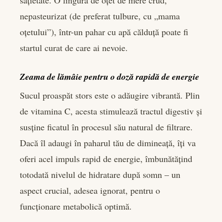
sațietate. O lingură de oțet de mere crud,
nepasteurizat (de preferat tulbure, cu „mama
oțetului”), într-un pahar cu apă călduță poate fi
startul curat de care ai nevoie.
Zeama de lămâie pentru o doză rapidă de energie
Sucul proaspăt stors este o adăugire vibrantă. Plin
de vitamina C, acesta stimulează tractul digestiv și
susține ficatul în procesul său natural de filtrare.
Dacă îl adaugi în paharul tău de dimineață, îți va
oferi acel impuls rapid de energie, îmbunătățind
totodată nivelul de hidratare după somn – un
aspect crucial, adesea ignorat, pentru o
funcționare metabolică optimă.