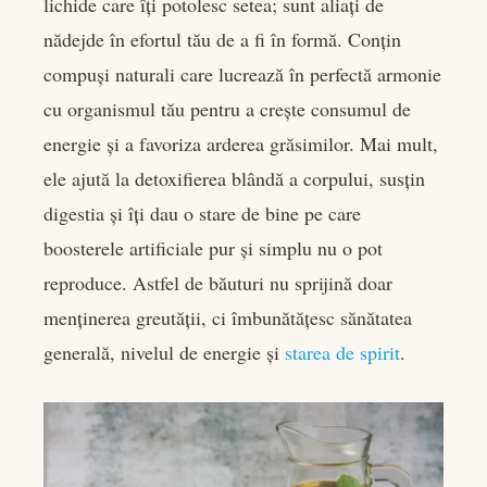
lichide care îți potolesc setea; sunt aliați de
nădejde în efortul tău de a fi în formă. Conțin
compuși naturali care lucrează în perfectă armonie
cu organismul tău pentru a crește consumul de
energie și a favoriza arderea grăsimilor. Mai mult,
ele ajută la detoxifierea blândă a corpului, susțin
digestia și îți dau o stare de bine pe care
boosterele artificiale pur și simplu nu o pot
reproduce. Astfel de băuturi nu sprijină doar
menținerea greutății, ci îmbunătățesc sănătatea
generală, nivelul de energie și
starea de spirit
.