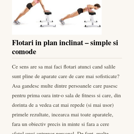
book
er
edIn
Flotari in plan inclinat – simple si
rest
comode
bleupon
Ce sens are sa mai faci flotari atunci cand salile
sunt pline de aparate care de care mai sofisticate?
l
Asa gandesc multe dintre persoanele care pasesc
pentru prima oara intr-o sala de fitness si care, din
dorinta de a vedea cat mai repede (si mai usor)
primele rezultate, incearca mai toate aparatele,
fara un obiectiv precis in minte si fara a cere
sfatul unui antrenor personal. De fapt, multe