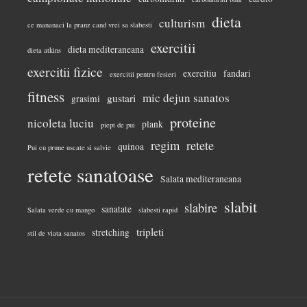
dieta
culturism
ce mananaci la pranz cand vrei sa slabesti
exercitii
dieta mediteraneana
dieta atkins
exercitii fizice
exercitiu
fandari
exercitii pentru fesieri
fitness
mic dejun sanatos
gustari
grasimi
proteine
nicoleta luciu
plank
piept de pui
regim
retete
quinoa
Pui cu prune uscate si salvie
retete sanatoase
Salata mediteraneana
slabit
slabire
sanatate
Salata verde cu mango
slabesti rapid
tripleti
stretching
stil de viata sanatos