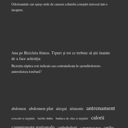
Odorizantele sau spray-urile de camera schimba complet mirosul intr-o
incapere.
Ana
pe
Bicicleta fitness. Tipuri și tot ce trebuie să știi înainte
de a face achiziția
Bicicleta eliptica este indicata sau contraindicata în spondilolistezis-
anterolisteza lombară?
antrenament
abdomen plat
abdomen
alergat
alimente
calorii
avocado si migdale
barbie dubla
budinca de chia si migdale
campionate nationale
carbohidrati
cardio
carbohidrati buni