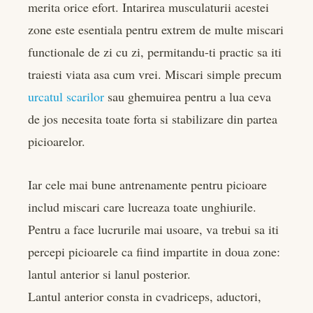
er
merita orice efort.
Intarirea musculaturii acestei
zone este esentiala pentru extrem de multe miscari
edIn
functionale de zi cu zi, permitandu-ti practic sa iti
traiesti viata asa cum vrei. Miscari simple precum
rest
urcatul scarilor
sau ghemuirea pentru a lua ceva
bleupon
de jos necesita toate forta si stabilizare din partea
picioarelor.
l
Iar cele mai bune antrenamente pentru picioare
includ miscari care lucreaza toate unghiurile.
Pentru a face lucrurile mai usoare, va trebui sa iti
percepi picioarele ca fiind impartite in doua zone:
lantul anterior si lanul posterior.
Lantul anterior consta in cvadriceps, aductori,