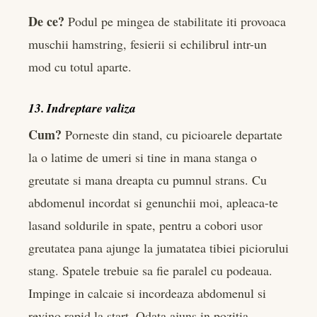
De ce?
Podul pe mingea de stabilitate iti provoaca
muschii hamstring, fesierii si echilibrul intr-un
mod cu totul aparte.
13. Indreptare valiza
Cum?
Porneste din stand, cu picioarele departate
la o latime de umeri si tine in mana stanga o
greutate si mana dreapta cu pumnul strans. Cu
abdomenul incordat si genunchii moi, apleaca-te
lasand soldurile in spate, pentru a cobori usor
greutatea pana ajunge la jumatatea tibiei piciorului
stang. Spatele trebuie sa fie paralel cu podeaua.
Impinge in calcaie si incordeaza abdomenul si
revino rapid la start. Odata ajuns in pozitia