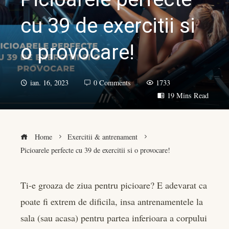
cu 39 de exercitii si
o provocare!
ian. 16, 2023
0 Comments
1733
19 Mins Read
Home
Exercitii & antrenament
Picioarele perfecte cu 39 de exercitii si o provocare!
Ti-e groaza de ziua pentru picioare? E adevarat ca
poate fi extrem de dificila, insa antrenamentele la
book
sala (sau acasa) pentru partea inferioara a corpului