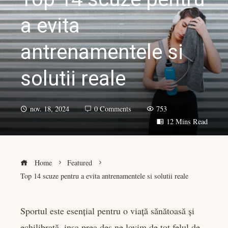
a evita
antrenamentele si
solutii reale
nov. 18, 2024
0 Comments
753
12 Mins Read
Home
Featured
Top 14 scuze pentru a evita antrenamentele si solutii reale
Sportul este esențial pentru o viață sănătoasă și
echilibrată, insa prea des ne lovim de tot felul de