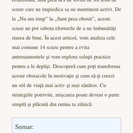
book
scuze care ne impiedica sa ne mentinem activi. De
er
la „Nu am timp” la „Sunt prea obosit”, aceste
scuze ne pot sabota eforturile de a ne îmbunătăți
edIn
starea de bine. În acest articol, vom analiza cele
mai comune 14 scuze pentru a evita
rest
antrenamentele și vom explora soluții practice
bleupon
pentru a le depăși. Descoperă cum poți transforma
aceste obstacole în motivație și cum să-ți creezi
l
un stil de viață mai activ și mai sănătos. Cu
strategiile potrivite, mișcarea poate deveni o parte
simplă și plăcută din rutina ta zilnică.
Sumar: